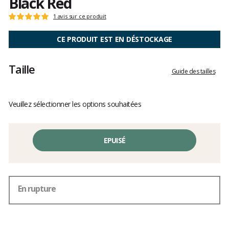
Black Red
Les
1 avis sur ce produit
Note
avis
:
clients
5
CE PRODUIT EST EN DÉSTOCKAGE
sur
5
Taille
Guide des tailles
Veuillez sélectionner les options souhaitées
EPUISÉ
En rupture