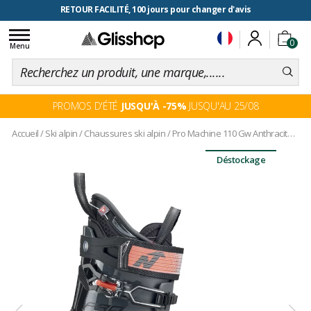
RETOUR FACILITÉ, 100 jours pour changer d'avis
Toggle
0
navigation
Menu
PROMOS D'ÉTÉ
JUSQU'À -75%
JUSQU'AU 25/08
Accueil
/
Ski alpin
/
Chaussures ski alpin
/
Pro Machine 110 Gw Anthracite Black Red
Déstockage