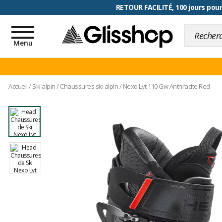
RETOUR FACILITÉ, 100 jours pour
Toggle
navigation
Menu
Accueil
/
Ski alpin
/
Chaussures ski alpin
/
Nexo Lyt 110 Gw Anthracite Red