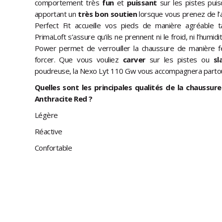
comportement très
fun
et
puissant
sur les pistes puis
apportant un
très bon soutien
lorsque vous prenez de l’a
Perfect Fit accueille vos pieds de manière agréable t
PrimaLoft s’assure qu’ils ne prennent ni le froid, ni l’hum
Power permet de verrouiller la chaussure de manière f
forcer. Que vous vouliez
carver
sur les pistes ou
sl
poudreuse, la Nexo Lyt 110 Gw vous accompagnera partou
Quelles sont les principales qualités de la chaussu
Anthracite Red ?
Légère
Réactive
Confortable