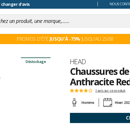
 changer d'avis
NOUS CONTAC
PROMOS D'ÉTÉ
JUSQU'À -75%
JUSQU'AU 25/08
Marque
HEAD
Déstockage
Chaussures de
Anthracite Re
Les
1 avis sur ce produit
Note
avis
:
clients
Homme
Hiver 20
4
sur
5
C