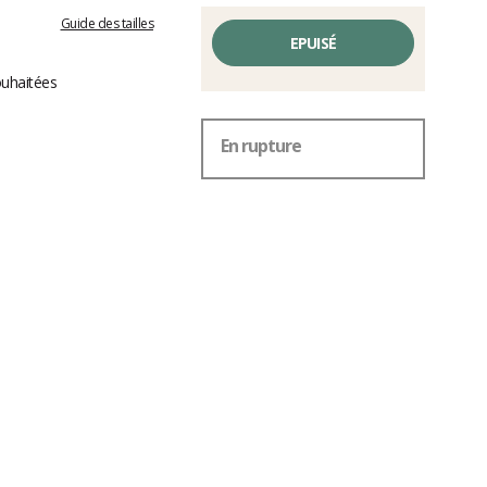
Guide des tailles
EPUISÉ
ouhaitées
En rupture