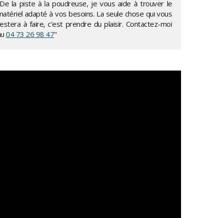
"De la piste à la poudreuse, je vous aide à trouver le
matériel adapté à vos besoins. La seule chose qui vous
estera à faire, c’est prendre du plaisir. Contactez-moi
au
04 73 26 98 47
"