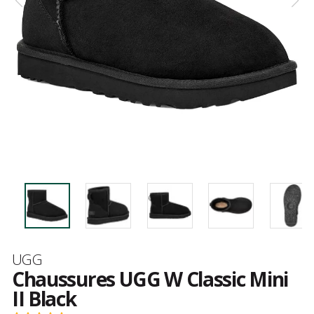
Marque
UGG
Chaussures UGG W Classic Mini
II Black