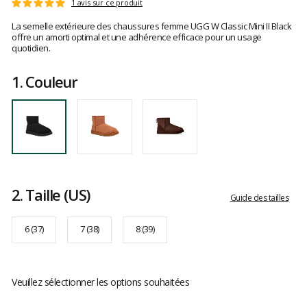
Les
1 avis sur ce produit
Note
avis
:
La semelle extérieure des chaussures femme UGG W Classic Mini II Black
clients
5
offre un amorti optimal et une adhérence efficace pour un usage
sur
quotidien.
5
1.
Couleur
2.
Taille
(US)
Guide des tailles
6 (37)
7 (38)
8 (39)
Veuillez sélectionner les options souhaitées