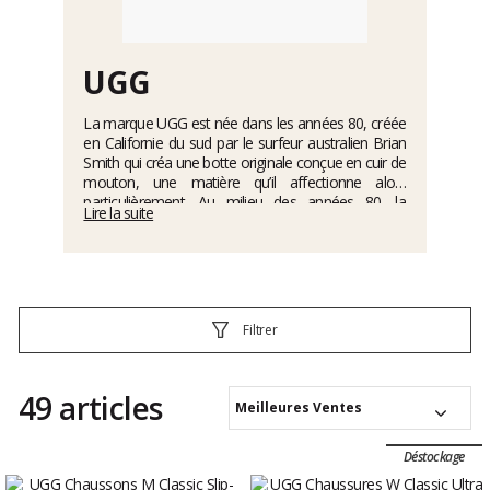
UGG
La marque UGG est née dans les années 80, créée
en Californie du sud par le surfeur australien Brian
Smith qui créa une botte originale conçue en cuir de
mouton, une matière qu’il affectionne alors
particulièrement. Au milieu des années 80, la
Lire la suite
marque est déjà un incontournable de la beach
culture et se voit distribuée dans les surf shops
locaux de San Diego à Santa Cruz. Le succès a par
la suite été croissant et la marque s’est développée,
proposant une grande variété de produits allant du
vêtement à la chaussure en passant par les
Filtrer
accessoires, avec toujours un mélange d’originalité,
de qualité et d’artisanat.
49 articles
Meilleures Ventes
Déstockage