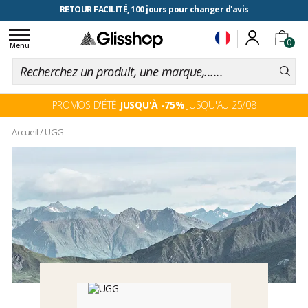
RETOUR FACILITÉ, 100 jours pour changer d'avis
Toggle
0
navigation
Menu
PROMOS D'ÉTÉ
JUSQU'À -75%
JUSQU'AU 25/08
Accueil
/
UGG