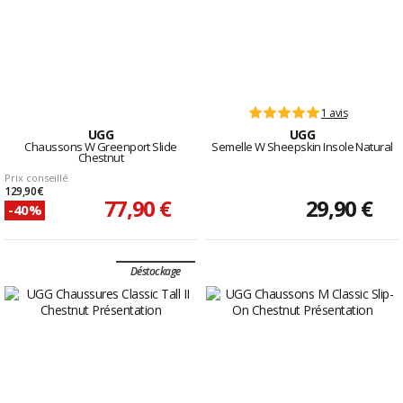
1 avis
UGG
UGG
Chaussons W Greenport Slide
Semelle W Sheepskin Insole Natural
Chestnut
Prix conseillé
129,90 €
77,90 €
29,90 €
-40%
Déstockage