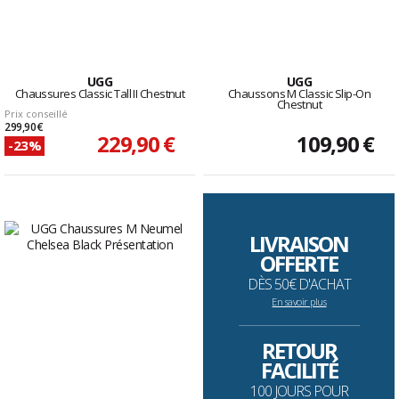
UGG
UGG
Chaussures Classic Tall II Chestnut
Chaussons M Classic Slip-On
Chestnut
Prix conseillé
299,90 €
229,90 €
109,90 €
-23%
LIVRAISON
OFFERTE
DÈS 50€ D'ACHAT
En savoir plus
--------------------------------------------------------------------
RETOUR
FACILITÉ
100 JOURS POUR