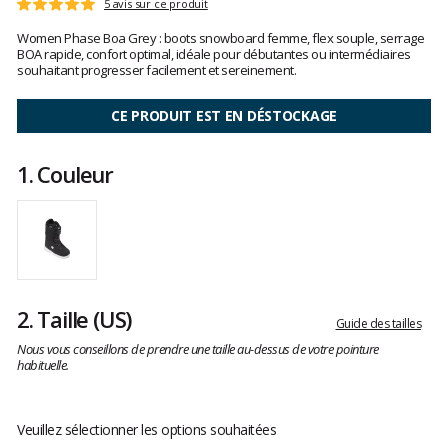
Les
5 avis sur ce produit
Note
avis
:
Women Phase Boa Grey : boots snowboard femme, flex souple, serrage
clients
5
BOA rapide, confort optimal, idéale pour débutantes ou intermédiaires
sur
souhaitant progresser facilement et sereinement.
5
CE PRODUIT EST EN DÉSTOCKAGE
1.
Couleur
2.
Taille
(US)
Guide des tailles
Nous vous conseillons de prendre une taille au-dessus de votre pointure
habituelle.
Veuillez sélectionner les options souhaitées