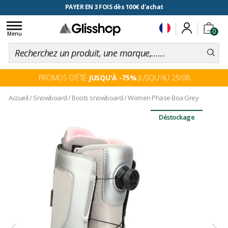
PAYER EN 3 FOIS dès 100€ d'achat
Toggle
0
navigation
Menu
PROMOS D'ÉTÉ
JUSQU'À -75%
JUSQU'AU 25/08
Accueil
/
Snowboard
/
Boots snowboard
/
Women Phase Boa Grey
Déstockage