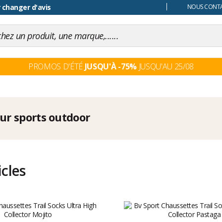
 changer d'avis
NOUS CONTAC
PROMOS D'ÉTÉ
JUSQU'À -75%
JUSQU'AU 25/08
ur sports outdoor
icles