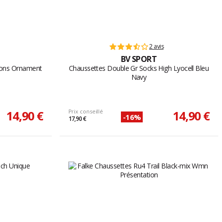
2 avis
BV SPORT
yons Ornament
Chaussettes Double Gr Socks High Lyocell Bleu
Navy
14,90 €
Prix conseillé
14,90 €
-16%
17,90 €