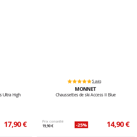
5 avis
MONNET
s Ultra High
Chaussettes de ski Access II Blue
17,90 €
Prix conseillé
14,90 €
-25%
19,90 €