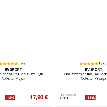
1 avis
1 avis
BV SPORT
BV SPORT
 de trail Trail Socks Ultra High
Chaussettes de trail Trail Sock
Collector Mojito
Collector Pastaga
17,90 €
Prix conseillé
-18%
-18%
21,90 €