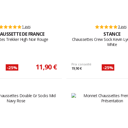
1 avis
3 avis
AUSSETTE DE FRANCE
STANCE
tes Trekker High Noir Rouge
Chaussettes Crew Sock Kevin L
White
11,90 €
Prix conseillé
-25%
-25%
19,90 €