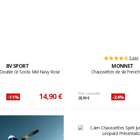
3 avis
BV SPORT
MONNET
Double Gr Socks Mid Navy Rose
Chaussettes de ski Frenc
14,90 €
Prix conseillé
-11%
-24%
28,90 €