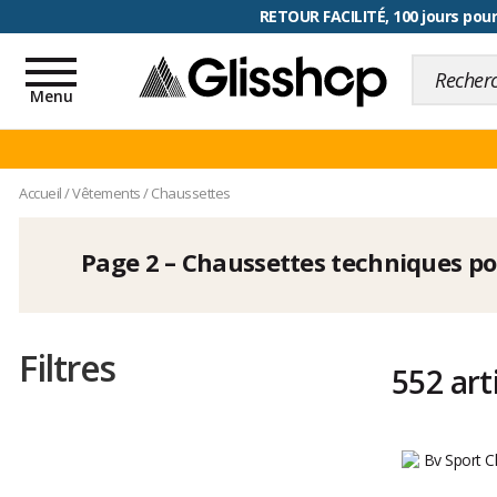
RETOUR FACILITÉ, 100 jours pour
Toggle
navigation
Menu
Accueil
/
Vêtements
/
Chaussettes
Page 2 – Chaussettes techniques po
Filtres
552 art