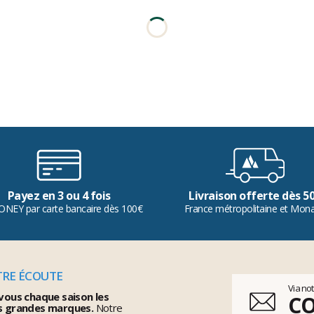
Payez en 3 ou 4 fois
Livraison offerte dès 5
ONEY par carte bancaire dès 100€
France métropolitaine et Mon
TRE ÉCOUTE
Via no
vous chaque saison les
C
s grandes marques.
Notre