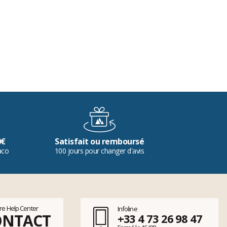
0€
Satisfait ou remboursé
aco
100 jours pour changer d'avis
tre Help Center
Infoline
ONTACT
+33 4 73 26 98 47