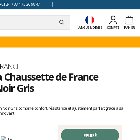
TER +33 4 73 26 98 47
LANGUE & DEVISE
COMPTE
PANIER
FRANCE
a Chaussette de France
oir Gris
 Noir Gris combine confort, résistance et ajustement parfait grâce à sa
innovant.
EPUISÉ