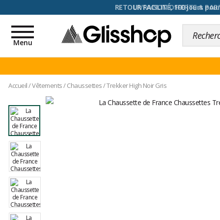
RETOUR FACILITÉ, 100 jours pour
Toggle
navigation
Menu
Accueil
/
Vêtements
/
Chaussettes
/
Trekker High Noir Gris