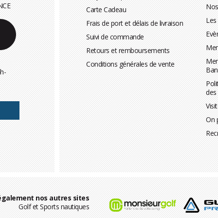
NCE
Nos
Carte Cadeau
Les
Frais de port et délais de livraison
Evè
Suivi de commande
Men
Retours et remboursements
Men
Conditions générales de vente
Ban
h-
Poli
des
Visi
On 
Rec
également nos autres sites
Golf et Sports nautiques