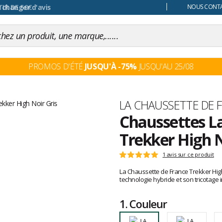
 changer d'avis
NOUS CONTAC
PROMOS D'ÉTÉ
JUSQU'À -75%
JUSQU'AU 25/08
Marque
LA CHAUSSETTE DE 
Chaussettes L
Trekker High N
Les
1 avis sur ce produit
Note
avis
:
La Chaussette de France Trekker High
clients
5
technologie hybride et son tricotage 
sur
5
1.
Couleur