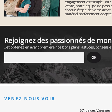
engagement est simple : du co
vente, notre équipe de pass
chaque étape de votre achat 
matériel parfaitement adapté
Rejoignez des passionnés de mo
...et obtenez en avant première nos bons plans, astuces, conseils e
VENEZ NOUS VOIR
67 rue des Varennes