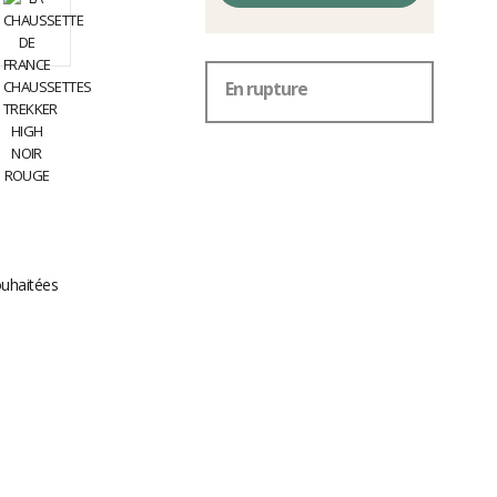
En rupture
ouhaitées