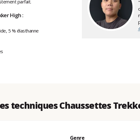
stement parfait.
ker High :
ide, 5 % élasthanne
es
s techniques Chaussettes Trekk
Genre