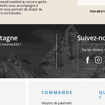
nseil matériel au service après-
ionnés vous accompagne à
et vous permet de choisir du
Horaire I
 à vos besoins.
ntagne
Suivez-n
t nouveautés !
Sur les réseaux 
COMMANDE
Q
?
Moyens de paiement