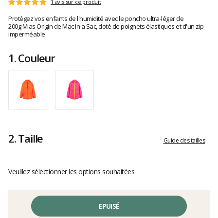
Les
1 avis sur ce produit
Note
avis
:
Protégez vos enfants de l'humidité avec le poncho ultra-léger de
clients
5
200g Mias Origin de Mac In a Sac, doté de poignets élastiques et d'un zip
sur
imperméable.
5
1.
Couleur
2.
Taille
Guide des tailles
Veuillez sélectionner les options souhaitées
EPUISÉ