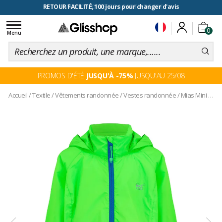
RETOUR FACILITÉ, 100 jours pour changer d'avis
Toggle
0
navigation
Menu
PROMOS D'ÉTÉ
JUSQU'À -75%
JUSQU'AU 25/08
Accueil
/
Textile
/
Vêtements randonnée
/
Vestes randonnée
/
Mias Mini Neon Green