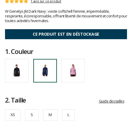
Les
1 avis sur ce produit
Note
avis
:
W Genetys Jkt Dark Navy : veste softshell femme, imperméable,
clients
5
respirante, écoresponsable, offrant liberté de mouvement et confort pour
sur
toutes activités hivernales.
5
CE PRODUIT EST EN DÉSTOCKAGE
1.
Couleur
2.
Taille
Guide des tailles
XS
S
M
L