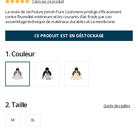
Les
1 avis sur ce produit
Note
avis
:
La veste de ski Picture Jomoh Pure Cashmere protège efficacement
clients
5
contre l’humidité extérieure et les courants d’air froids par son
sur
assemblage technique de matériaux durables et sa membrane.
5
CE PRODUIT EST EN DÉSTOCKAGE
1.
Couleur
2.
Taille
Guide des tailles
M
XL