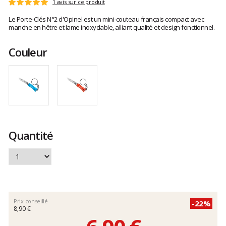
Les
1 avis sur ce produit
Note
avis
:
Le Porte-Clés N°2 d'Opinel est un mini-couteau français compact avec
clients
5
manche en hêtre et lame inoxydable, alliant qualité et design fonctionnel.
sur
5
Couleur
Quantité
Prix conseillé
-22%
8,90 €