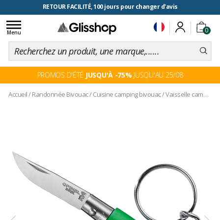
RETOUR FACILITÉ, 100 jours pour changer d'avis
Toggle
0
navigation
Menu
PROMOS D'ÉTÉ
JUSQU'À -75%
JUSQU'AU 25/08
Accueil
/
Randonnée Bivouac
/
Cuisine camping bivouac
/
Vaisselle camping
/