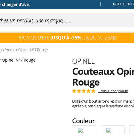
 changer d'avis
 d'achat
NOUS CONTAC
PROMOS D'ÉTÉ
JUSQU'À -75%
JUSQU'AU 25/08
n Premier Opinel N°7 Rouge
Marque
OPINEL
Couteaux Opin
Rouge
Les
1 avis sur ce produit
Note
avis
:
Doté d'un bout arrondi et d'un manch
clients
5
agréable, tandis que le système Virob
sur
5
Couleur