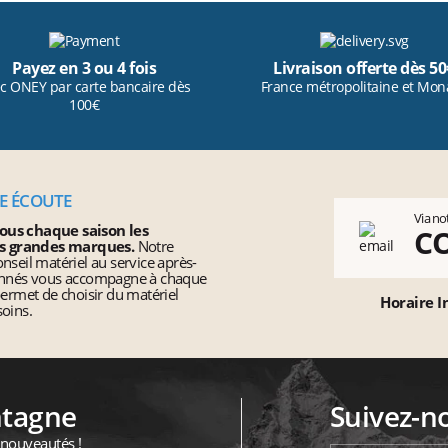
Payez en 3 ou 4 fois
Livraison offerte dès 50
c ONEY par carte bancaire dès
France métropolitaine et Mon
100€
RE ÉCOUTE
Via no
ous chaque saison les
C
s grandes marques.
Notre
nseil matériel au service après-
ionnés vous accompagne à chaque
permet de choisir du matériel
Horaire I
oins.
ntagne
Suivez-n
 nouveautés !