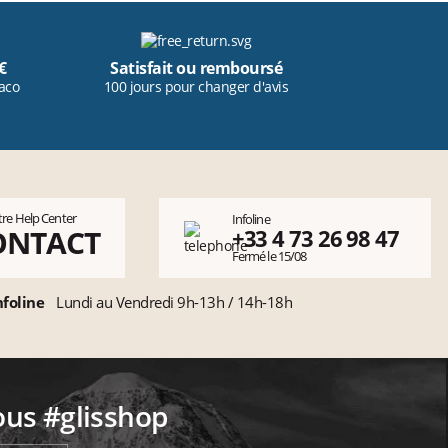
€
Satisfait ou remboursé
aco
100 jours pour changer d'avis
tre Help Center
Infoline
ONTACT
+33 4 73 26 98 47
Fermé le 15/08
nfoline
Lundi au Vendredi 9h-13h / 14h-18h
ous #glisshop