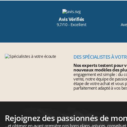
Avis Vérifiés
9,7/10 - Excellent
Ave
DES SPÉCIALISTES À VOT
Nos experts testent pour v
nouveaux modèles des plu
engagement est simple : du co
vente, notre équipe de pass
étape de votre achat et vous 
parfaitement adapté à vos bes
Rejoignez des passionnés de mo
...et obtenez en avant première nos bons plans, astuces, conseils et