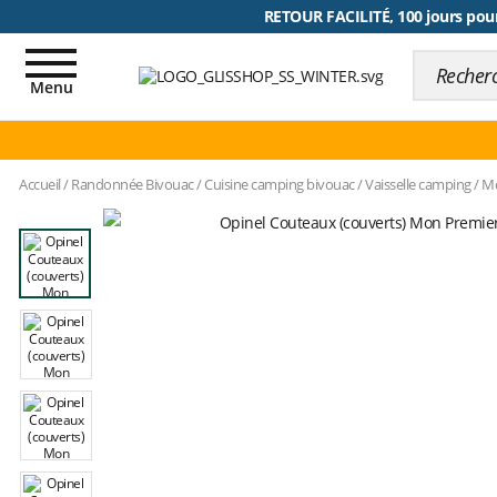
RETOUR FACILITÉ, 100 jours pour
PAYER EN 3 FOIS dès 100€
Toggle
navigation
Menu
Accueil
/
Randonnée Bivouac
/
Cuisine camping bivouac
/
Vaisselle camping
/
Mo