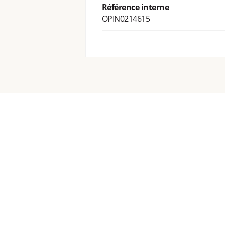
Référence interne
OPIN0214615