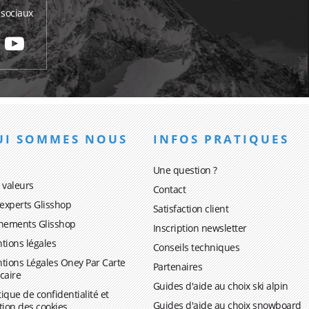
 sociaux
UI SOMMES NOUS
INFOS PRATIQUES
Une question ?
 valeurs
Contact
 experts Glisshop
Satisfaction client
nements Glisshop
Inscription newsletter
tions légales
Conseils techniques
tions Légales Oney Par Carte
Partenaires
caire
Guides d'aide au choix ski alpin
tique de confidentialité et
Guides d'aide au choix snowboard
tion des cookies