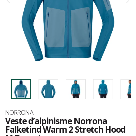
Marque
NORRONA
Veste d’alpinisme Norrona
Falketind Warm 2 Stretch Hood