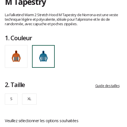
M Tapestry
Les
avis
La Falketind Warm 2 Stretch Hood M Tapestry de Norrona est une veste
clients
technique légère et polyvalente, idéale pour l'alpinisme et le ski de
randonnée, avec capuche et poches zippées.
1.
Couleur
2.
Taille
Guide des tailles
S
XL
Veuillez sélectionner les options souhaitées