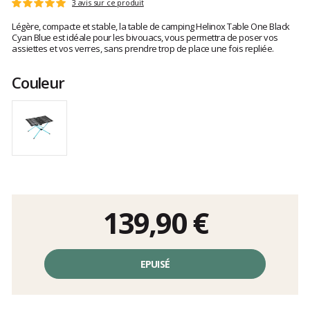
Les
3 avis sur ce produit
Note
avis
:
Légère, compacte et stable, la table de camping Helinox Table One Black
clients
5
Cyan Blue est idéale pour les bivouacs, vous permettra de poser vos
sur
assiettes et vos verres, sans prendre trop de place une fois repliée.
5
Couleur
139,90 €
Prix
unitaire,
EPUISÉ
hors
frais