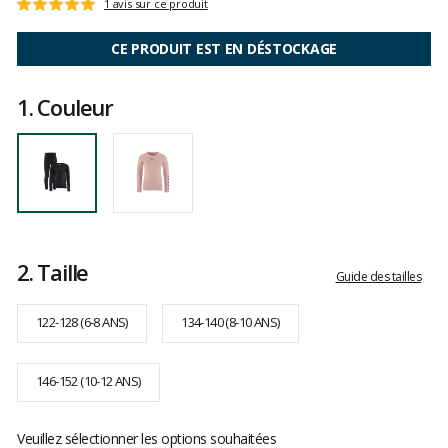
Les
1 avis sur ce produit
Note
avis
:
clients
5
CE PRODUIT EST EN DÉSTOCKAGE
sur
5
1.
Couleur
2.
Taille
Guide des tailles
122-128 (6-8 ANS)
134-140 (8-10 ANS)
146-152 (10-12 ANS)
Veuillez sélectionner les options souhaitées