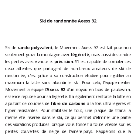
Ski de randonnée Axess 92
Ski de
rando polyvalent
, le Movement Axess 92 est fait pour non
seulement gravir la montagne avec
légèreté
, mais aussi descendre
les pentes avec vivacité et
précision
. S’il est capable de combler ces
deux attentes que partagent de nombreux amateurs de ski de
randonnée, c’est grâce à sa construction étudiée pour rigidifier au
maximum la latte sans alourdir le ski. Pour cela, l’équipementier
Movement a équipé l’
Axess 92
d’un noyau en bois de paulownia,
essence réputée pour sa légèreté. Il a également renforcé la latte en
ajoutant de couches de
fibre de carbone
à la fois ultra légères et
hyper résistantes. Pour stabiliser le tout, une plaque de titanal a
même été insérée dans le ski, ce qui permet d’éliminer une partie
des vibrations produites lorsque vous foncez à toute vitesse sur les
pentes couvertes de neige de l’arrière-pays. Rappelons que la