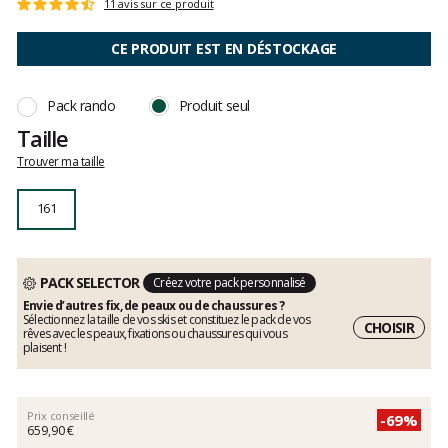
Référence
MOV-
Les
11 avis sur ce produit
Note
A-
avis
:
22043
clients
4.6
CE PRODUIT EST EN DÉSTOCKAGE
161
sur
5
Pack rando
Produit seul
Taille
Trouver ma taille
161
PACK SELECTOR
Créez votre pack personnalisé
Envie d’autres fix, de peaux ou de chaussures ?
Sélectionnez la taille de vos skis et constituez le pack de vos
CHOISIR
rêves avec les peaux, fixations ou chaussures qui vous
plaisent !
Prix conseillé
-69%
659,90 €