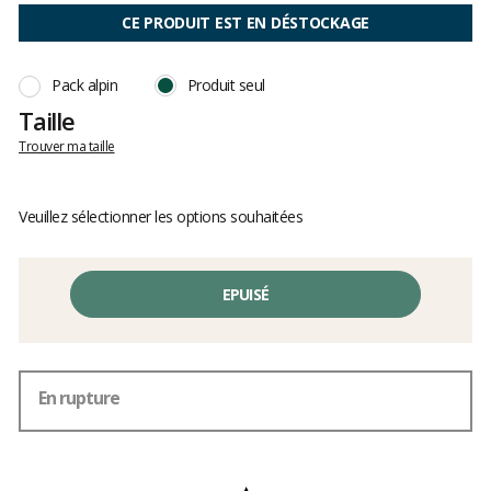
:
clients
5
CE PRODUIT EST EN DÉSTOCKAGE
sur
5
Pack alpin
Produit seul
Taille
Trouver ma taille
Veuillez sélectionner les options souhaitées
EPUISÉ
En rupture