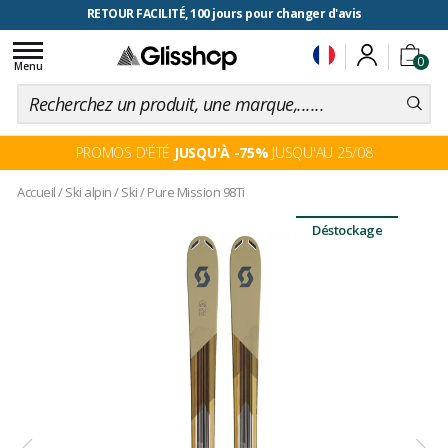
RETOUR FACILITÉ, 100 jours pour changer d'avis
Toggle
0
navigation
Menu
PROMOS D'ÉTÉ
JUSQU'À -75%
JUSQU'AU 25/08
Accueil
/
Ski alpin
/
Ski
/
Pure Mission 98Ti
Déstockage