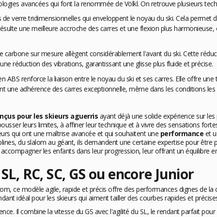
logies avancées qui font la renommée de Völkl. On retrouve plusieurs te
es de verre tridimensionnelles qui enveloppent le noyau du ski. Cela permet
 En résulte une meilleure accroche des carres et une flexion plus harmonieuse
s de carbone sur mesure allègent considérablement l'avant du ski. Cette réd
t une réduction des vibrations, garantissant une glisse plus fluide et précise.
 en ABS renforce la liaison entre le noyau du ski et ses carres. Elle offre un
sant une adhérence des carres exceptionnelle, même dans les conditions les 
çus pour les skieurs aguerris
ayant déjà une solide expérience sur les p
ousser leurs limites, à affiner leur technique et à vivre des sensations fo
eurs qui ont une maîtrise avancée et qui souhaitent une
performance
et 
lines, du slalom au géant, ils demandent une certaine expertise pour être p
accompagner les enfants dans leur progression, leur offrant un équilibre en
 SL, RC, SC, GS ou encore Junior
lom, ce modèle agile, rapide et précis offre des performances dignes de la 
ndant idéal pour les skieurs qui aiment tailler des courbes rapides et précise
llence. Il combine la vitesse du GS avec l'agilité du SL, le rendant parfait p