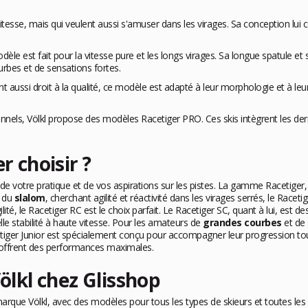
vitesse, mais qui veulent aussi s'amuser dans les virages. Sa conception lui 
odèle est fait pour la vitesse pure et les longs virages. Sa longue spatule e
urbes et de sensations fortes.
t aussi droit à la qualité, ce modèle est adapté à leur morphologie et à leur 
onnels, Völkl propose des modèles Racetiger PRO. Ces skis intègrent les de
r choisir ?
e votre pratique et de vos aspirations sur les pistes. La gamme Racetiger
e du
slalom
, cherchant agilité et réactivité dans les virages serrés, le Raceti
ité, le Racetiger RC est le choix parfait. Le Racetiger SC, quant à lui, est d
le stabilité à haute vitesse. Pour les amateurs de
grandes courbes
et de 
tiger Junior est spécialement conçu pour accompagner leur progression tout e
 offrent des performances maximales.
Völkl chez Glisshop
arque Völkl, avec des modèles pour tous les types de skieurs et toutes les d