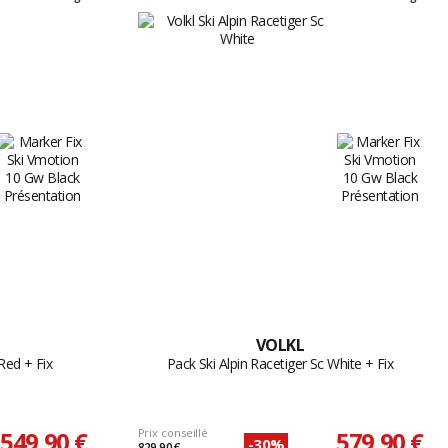
VOLKL
Red + Fix
Pack Ski Alpin Racetiger Sc White + Fix
549,90 €
Prix conseillé
579,90 €
-30%
829,90 €