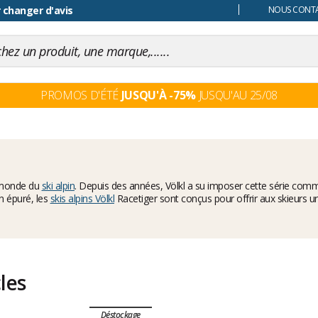
 changer d'avis
NOUS CONTAC
PROMOS D'ÉTÉ
JUSQU'À -75%
JUSQU'AU 25/08
e monde du
ski alpin
. Depuis des années, Völkl a su imposer cette série co
n épuré, les
skis alpins Völkl
Racetiger sont conçus pour offrir aux skieurs un
cles
Déstockage