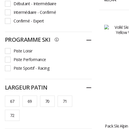
Débutant - Intermédiaire
Intermédiaire - Confirmé
Confirmé - Expert
PROGRAMME SKI
Replier
Piste Loisir
Piste Performance
Piste Sportif - Racing
LARGEUR PATIN
Replier
67
69
70
71
72
Pack Ski Alpin