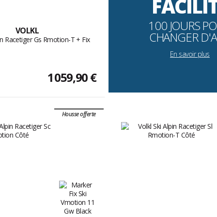
FACILI
100 JOURS P
VOLKL
CHANGER D'A
in Racetiger Gs Rmotion-T + Fix
En savoir plus
1 059,90 €
Housse offerte