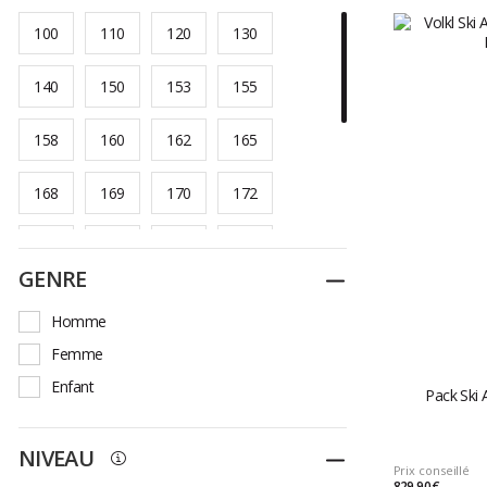
100
110
120
130
140
150
153
155
158
160
162
165
168
169
170
172
173
176
178
179
GENRE
Replier
183
Homme
Femme
Enfant
Pack Ski 
NIVEAU
Replier
Prix conseillé
829,90 €