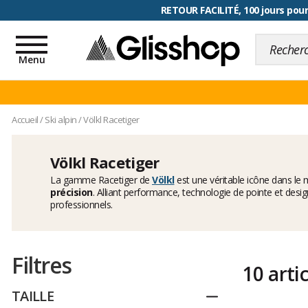
RETOUR FACILITÉ, 100 jours pour
Toggle
navigation
Menu
Accueil
/
Ski alpin
/
Völkl Racetiger
Völkl Racetiger
La gamme Racetiger
de
Völkl
est une véritable icône dans l
précision
. Alliant performance, technologie de pointe et desig
professionnels.
Filtres
10 arti
TAILLE
Replier