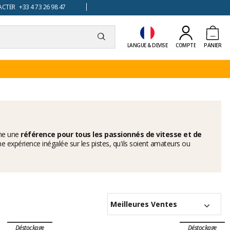
TER +33 4 73 26 98 47
LANGUE & DEVISE
COMPTE
PANIER
mme une
référence pour tous les passionnés de vitesse et de
e expérience inégalée sur les pistes, qu'ils soient amateurs ou
Meilleures Ventes
Déstockage
Déstockage