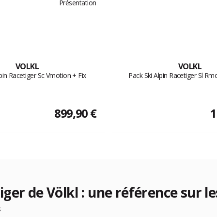
VOLKL
VOLKL
pin Racetiger Sc Vmotion + Fix
Pack Ski Alpin Racetiger Sl Rmo
899,90 €
1
er de Völkl : une référence sur le
s