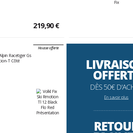
Fix
219,90 €
Housse offerte
LIVRAI
OFFER
DÈS 50€ D'AC
En savoir plus
----------------------------------------------------------
RETOU