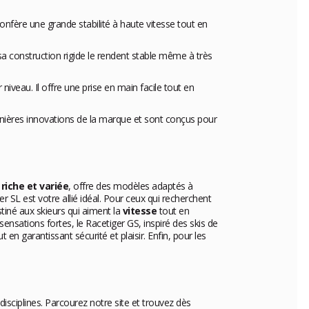
confère une grande stabilité à haute vitesse tout en
t sa construction rigide le rendent stable même à très
niveau. Il offre une prise en main facile tout en
rnières innovations de la marque et sont conçus pour
,
riche et variée
, offre des modèles adaptés à
ger SL est votre allié idéal. Pour ceux qui recherchent
estiné aux skieurs qui aiment la
vitesse
tout en
sensations fortes, le Racetiger GS, inspiré des skis de
n garantissant sécurité et plaisir. Enfin, pour les
isciplines. Parcourez notre site et trouvez dès