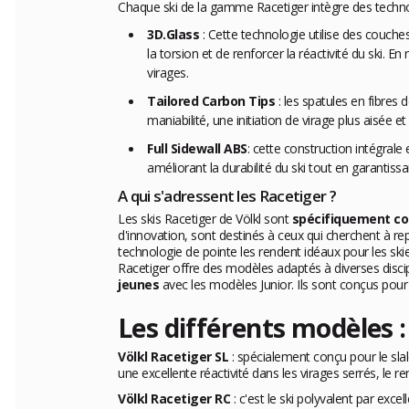
Chaque ski de la gamme Racetiger intègre des techno
3D.Glass
: Cette technologie utilise des couch
la torsion et de renforcer la réactivité du ski.
virages.
Tailored Carbon Tips
: les spatules en fibre
maniabilité, une initiation de virage plus aisée e
Full Sidewall ABS
: cette construction intégrale
améliorant la durabilité du ski tout en garantis
A qui s'adressent les Racetiger ?
Les skis Racetiger de Völkl sont
spécifiquement con
d'innovation, sont destinés à ceux qui cherchent à rep
technologie de pointe les rendent idéaux pour les ski
Racetiger offre des modèles adaptés à diverses discip
jeunes
avec les modèles Junior. Ils sont conçus pour 
Les différents modèles :
Völkl Racetiger SL
: spécialement conçu pour le sla
une excellente réactivité dans les virages serrés, le re
Völkl Racetiger RC
: c'est le ski polyvalent par exce