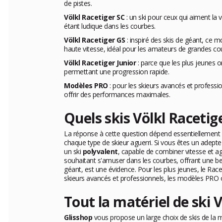
de pistes.
Völkl Racetiger SC
: un ski pour ceux qui aiment la 
étant ludique dans les courbes.
Völkl Racetiger GS
: inspiré des skis de géant, ce m
haute vitesse, idéal pour les amateurs de grandes co
Völkl Racetiger Junior
: parce que les plus jeunes on
permettant une progression rapide.
Modèles PRO
: pour les skieurs avancés et professi
offrir des performances maximales.
Quels skis Völkl Racetige
La réponse à cette question dépend essentiellement d
chaque type de skieur aguerri. Si vous êtes un adept
un ski
polyvalent
, capable de combiner vitesse et agil
souhaitant s'amuser dans les courbes, offrant une bel
géant, est une évidence. Pour les plus jeunes, le Race
skieurs avancés et professionnels, les modèles PRO
Tout la matériel de ski 
Glisshop
vous propose un large choix de skis de la m