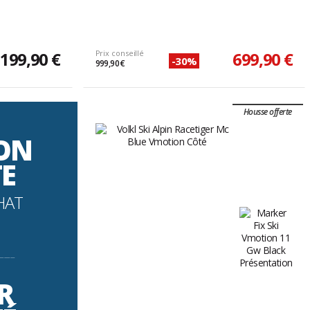
199,90 €
Prix conseillé
699,90 €
-30%
999,90 €
Housse offerte
SON
TE
HAT
----------
R