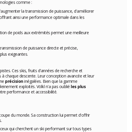
chnologies comme :
 d'augmenter la transmission de puissance, d'améliorer
, offrant ainsi une performance optimale dans les
uction de poids aux extrémités permet une meilleure
e transmission de puissance directe et précise,
plus exigeantes.
istes. Ces skis, fruits d'années de recherche et
rtes à chaque descente. Leur conception avancée et leur
une
précision
inégalées. Bien que la gamme
leinement exploités. Völkl n'a pas oublié
les plus
tre performance et accessibilité.
coupe du monde. Sa construction lui permet d'offrir
s.
our ceux qui cherchent un ski performant sur tous types