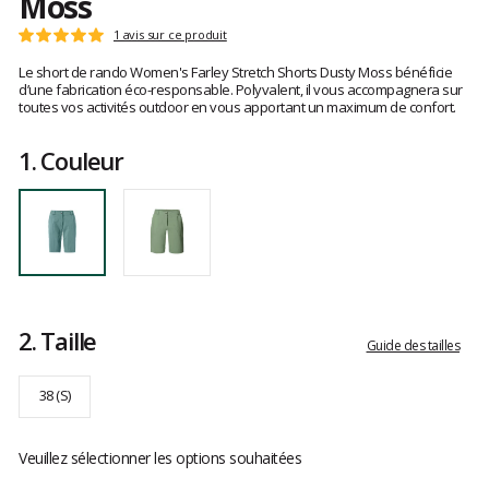
Moss
Les
1 avis sur ce produit
Note
avis
:
Le short de rando Women's Farley Stretch Shorts Dusty Moss bénéficie
clients
5
d’une fabrication éco-responsable. Polyvalent, il vous accompagnera sur
sur
toutes vos activités outdoor en vous apportant un maximum de confort.
5
1.
Couleur
2.
Taille
Guide des tailles
38 (S)
Veuillez sélectionner les options souhaitées