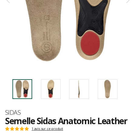
Marque
SIDAS
Semelle Sidas Anatomic Leather
Les
1 avis sur ce produit
Note
avis