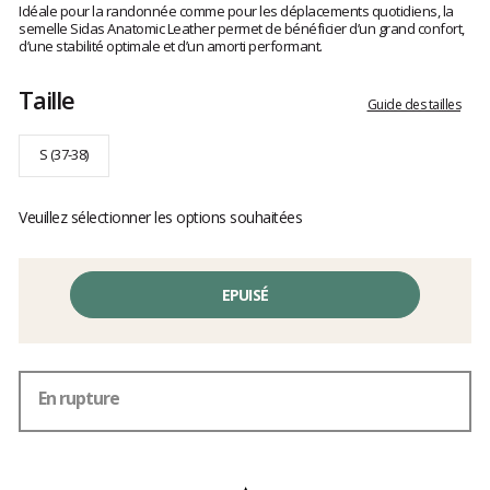
:
Idéale pour la randonnée comme pour les déplacements quotidiens, la
clients
5
semelle Sidas Anatomic Leather permet de bénéficier d’un grand confort,
sur
d’une stabilité optimale et d’un amorti performant.
5
Taille
Guide des tailles
S (37-38)
Veuillez sélectionner les options souhaitées
EPUISÉ
En rupture