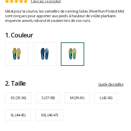
Les
1 avis sur ce produit
Note
avis
:
Idéal pour la course, les semelles de running Sidas 3Feet Run Protect Mid
clients
5
sont conçues pour apporter aux pieds à hauteur de voûte plantaire
sur
moyenne amorti, rebond et soutien lors de vos runs.
5
1.
Couleur
2.
Taille
Guide des tailles
XS (35-36)
S (37-38)
M (39-41)
L (42-43)
XL (44-45)
XXL (46-47)