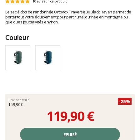
Les
10 avis sur ce produit
Note
avis
:
Le sac à dos de randonnée Ortovox Traverse 30 Black Raven permet de
clients
5
porter tout votre équipement pour partir une journée en montagne ou
sur
quelques joursäivités environ.
5
Couleur
Prix conseillé
-25%
159,90 €
119,90 €
Prix
unitaire,
EPUISÉ
hors