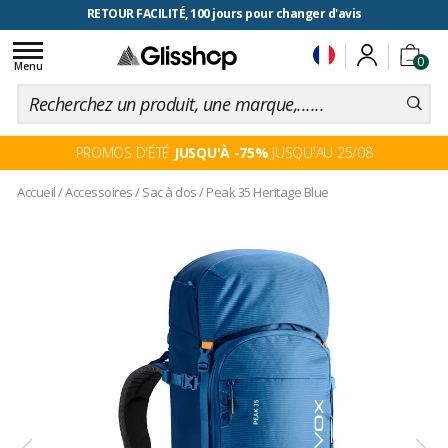
RETOUR FACILITÉ, 100 jours pour changer d'avis
Toggle
0
navigation
Menu
PROMOS D'ÉTÉ
JUSQU'À -75%
JUSQU'AU 25/08
Accueil
/
Accessoires
/
Sac à dos
/
Peak 35 Heritage Blue