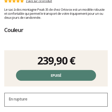
Les
2 avis sur ce produit
Note
avis
:
Le sac à dos montagne Peak 35 de chez Ortovox est un modèle robuste
clients
5
et confortable qui permet le transport de votre équipement pour un ou
sur
deux jours de randonnée.
5
Couleur
239,90 €
Prix
unitaire,
EPUISÉ
hors
frais
En rupture