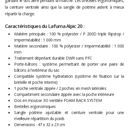
gardant le dos aéré pendant la marche. Les bretelles ergonomiques,
la ceinture ventrale ainsi que la sangle de poitrine aident à mieux
répartir la charge.
Caractéristiques du Lafuma Alpic 20 :
Matière principale : 100 % polyester / P 200D triple Ripstop /
Imperméabilité : 1 000 mm
Matière secondaire : 100 % polyester / Imperméabilité : 1 000
mm
Traitement déperlant durable DWR sans PFC
Porte-bâtons : système permettant de porter une paire de
bâtons à l'extérieur du sac
Compatible système hydratation (système de fixation sur la
bretelle et poche interne)
1 poche ventrale zippée / 2 poches en mesh latérales
Compartiment secondaire zippée avec la poche intérieure
Dos en mousse 3D ventilée FOAM BACK SYSTEM
Bretelles ergonomiques
Sangle poitrine ajustable et ceinture ventrale pour une
meilleure répartition du poids
Dimensions : 47 x 32 x 23 cm