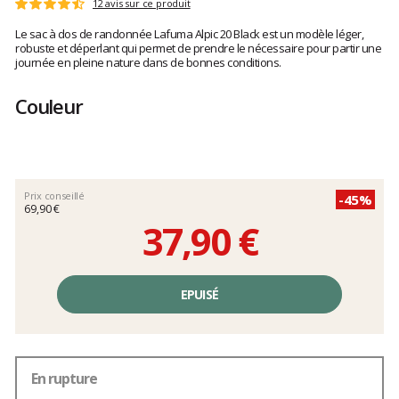
Les
12 avis sur ce produit
Note
avis
:
Le sac à dos de randonnée Lafuma Alpic 20 Black est un modèle léger,
clients
4.8
robuste et déperlant qui permet de prendre le nécessaire pour partir une
sur
journée en pleine nature dans de bonnes conditions.
5
Couleur
Prix conseillé
-45%
69,90 €
37,90 €
Prix
unitaire,
EPUISÉ
hors
frais
En rupture