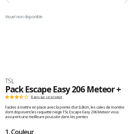
Visuel non disponible.
Marque
TSL
Pack Escape Easy 206 Meteor +
Les
8 avis sur ce produit
Note
avis
:
Faciles à mettre en place avec la pointe d’un bâton, les cales de montée
clients
3.5
dont disposent les raquette neige TSL Escape Easy 206 Meteor vous
sur
assurent une meilleure poussée dans les pentes
5
1.
Couleur