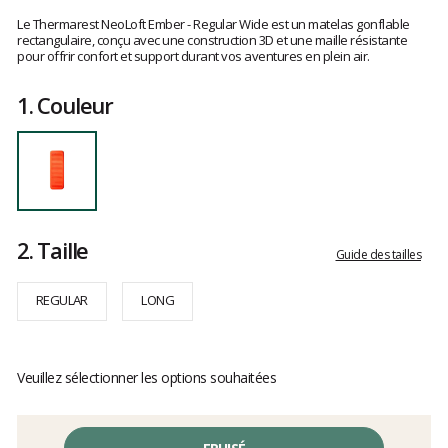
Les
avis
Le Thermarest NeoLoft Ember - Regular Wide est un matelas gonflable
clients
rectangulaire, conçu avec une construction 3D et une maille résistante
pour offrir confort et support durant vos aventures en plein air.
1.
Couleur
2.
Taille
Guide des tailles
REGULAR
LONG
Veuillez sélectionner les options souhaitées