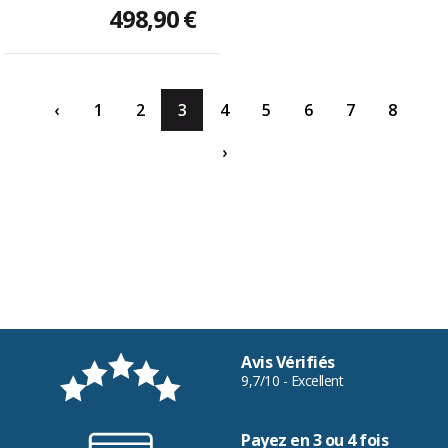
498,90 €
‹
1
2
3
4
5
6
7
8
›
Avis Vérifiés
9,7/10 - Excellent
Payez en 3 ou 4 fois