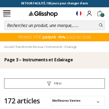
RETOUR FACILITÉ, 100 jours pour changer d'avis
Toggle
0
navigation
Menu
PROMOS D'ÉTÉ
JUSQU'À -75%
JUSQU'AU 25/08
Accueil
/
Randonnée Bivouac
/
Instruments - Eclairage
Page 3 – Instruments et Eclairage
Filtrer
172 articles
Meilleures Ventes