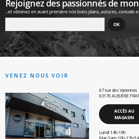
Rejoignez des passionnés de mo
...et obtenez en avant première nos bons plans, astuces, conseils e
VENEZ NOUS VOIR
67 rue des Varennes
63170 AUBIÈRE FRA
ACCÈS AU
MAGASIN
Lundi 14h-19h
Mar-Sam 10h-12h/14