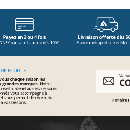
Payez en 3 ou 4 fois
Livraison offerte dès 5
ONEY par carte bancaire dès 100€
France métropolitaine et Mon
TRE ÉCOUTE
Via no
vous chaque saison les
C
s grandes marques.
Notre
nseil matériel au service après-
ionnés vous accompagne à
et vous permet de choisir du
Horaire I
 à vos besoins.