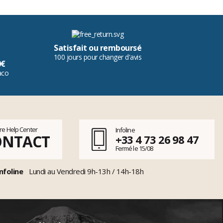
Satisfait ou remboursé
100 jours pour changer d'avis
0€
aco
tre Help Center
Infoline
ONTACT
+33 4 73 26 98 47
Fermé le 15/08
nfoline
Lundi au Vendredi 9h-13h / 14h-18h