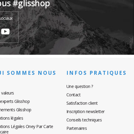
ous #glisshop
sociaux
UI SOMMES NOUS
INFOS PRATIQUES
Une question ?
 valeurs
Contact
 experts Glisshop
Satisfaction client
nements Glisshop
Inscription newsletter
tions légales
Conseils techniques
tions Légales Oney Par Carte
Partenaires
caire