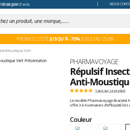
 changer d'avis
NOUS CONTAC
PROMOS D'ÉTÉ
JUSQU'À -75%
JUSQU'AU 25/08
Anti-Moustique Vert
Marque
PHARMAVOYAGE
Répulsif Inse
Anti-Moustiqu
Les
1 avis sur ce produit
Note
avis
:
Le modèle Pharmavoyage Bracelet Anti
clients
5
offre 3 à 4 semaines d’efficacité lor
sur
5
Couleur