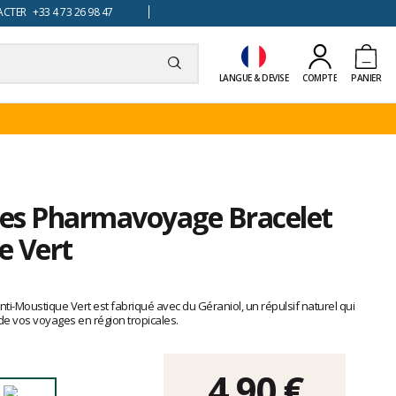
TER +33 4 73 26 98 47
LANGUE & DEVISE
COMPTE
PANIER
ctes Pharmavoyage Bracelet
e Vert
-Moustique Vert est fabriqué avec du Géraniol, un répulsif naturel qui
s de vos voyages en région tropicales.
4,90 €