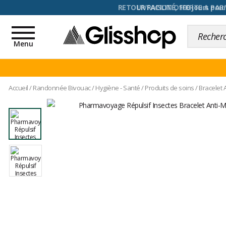
RETOUR FACILITÉ, 100 jours pour
Toggle
navigation
Menu
Accueil
/
Randonnée Bivouac
/
Hygiène - Santé
/
Produits de soins
/
Bracelet 