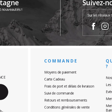
ntagne
Suivez-n
t nouveautés !
Sur les réseaux 
COMMANDE
Q
?
Moyens de paiement
NCE
Nos
Carte Cadeau
Les
Frais de port et délais de livraison
Evè
Suivi de commande
Men
Retours et remboursements
Men
Conditions générales de vente
Ban
h-