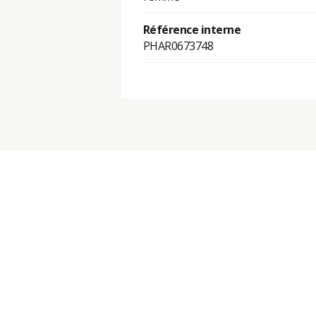
Référence interne
PHAR0673748