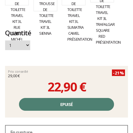
Quantité
Prix conseillé
-21%
29,00 €
22,90 €
Prix
unitaire,
EPUISÉ
hors
frais
En rupture