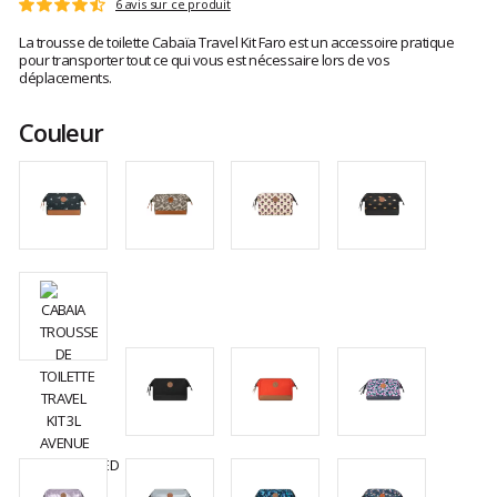
Les
6 avis sur ce produit
Note
avis
:
La trousse de toilette Cabaïa Travel Kit Faro est un accessoire pratique
clients
4.6
pour transporter tout ce qui vous est nécessaire lors de vos
sur
déplacements.
5
Couleur