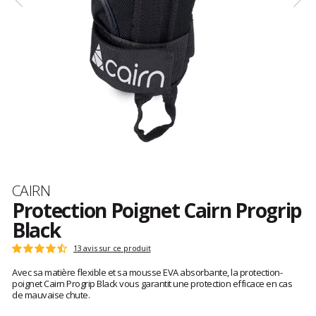
Marque
CAIRN
Protection Poignet Cairn Progrip
Black
Les
13 avis sur ce produit
Note
avis
:
Avec sa matière flexible et sa mousse EVA absorbante, la protection-
clients
4.3
poignet Cairn Progrip Black vous garantit une protection efficace en cas
sur
de mauvaise chute.
5