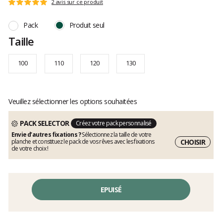
Les
2 avis sur ce produit
Note
avis
:
clients
5
Pack
Produit seul
sur
Taille
5
100
110
120
130
Veuillez sélectionner les options souhaitées
PACK SELECTOR
Créez votre pack personnalisé
Envie d’autres fixations ?
Sélectionnez la taille de votre
CHOISIR
planche et constituez le pack de vos rêves avec les fixations
de votre choix !
EPUISÉ