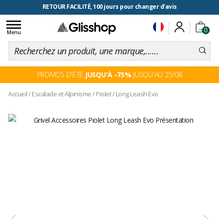
RETOUR FACILITÉ, 100 jours pour changer d'avis
Toggle
0
navigation
Menu
PROMOS D'ÉTÉ
JUSQU'À -75%
JUSQU'AU 25/08
Accueil
/
Escalade et Alpinisme
/
Piolet
/
Long Leash Evo