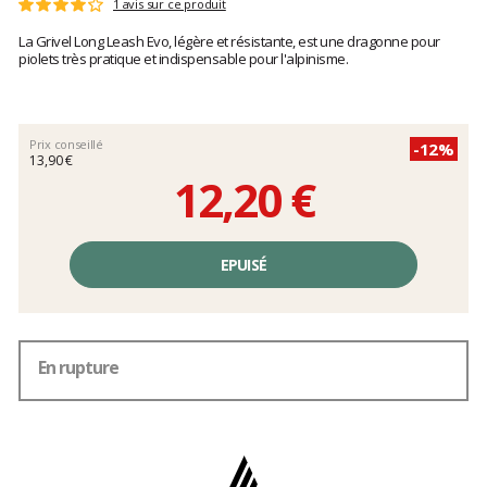
Les
1 avis sur ce produit
Note
avis
:
La Grivel Long Leash Evo, légère et résistante, est une dragonne pour
clients
4
piolets très pratique et indispensable pour l'alpinisme.
sur
5
Prix conseillé
-12%
13,90 €
12,20 €
Prix
unitaire,
EPUISÉ
hors
frais
En rupture