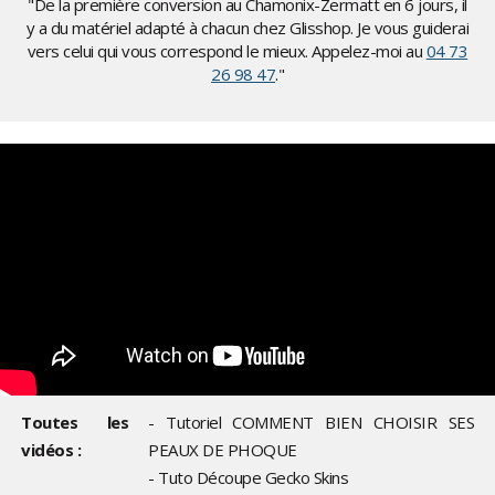
"De la première conversion au Chamonix-Zermatt en 6 jours, il
y a du matériel adapté à chacun chez Glisshop. Je vous guiderai
vers celui qui vous correspond le mieux. Appelez-moi au
04 73
26 98 47
."
Toutes les
- Tutoriel COMMENT BIEN CHOISIR SES
vidéos :
PEAUX DE PHOQUE
- Tuto Découpe Gecko Skins