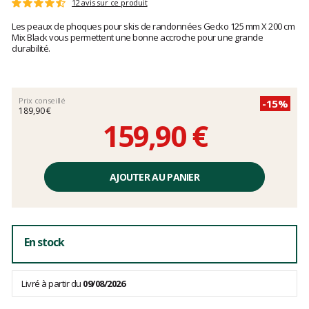
Les
12 avis sur ce produit
Note
avis
:
Les peaux de phoques pour skis de randonnées Gecko 125 mm X 200 cm
clients
4.5
Mix Black vous permettent une bonne accroche pour une grande
sur
durabilité.
5
Prix conseillé
-15%
189,90 €
159,90 €
Prix
unitaire,
AJOUTER AU PANIER
hors
frais
En stock
Livré à partir du
09/08/2026