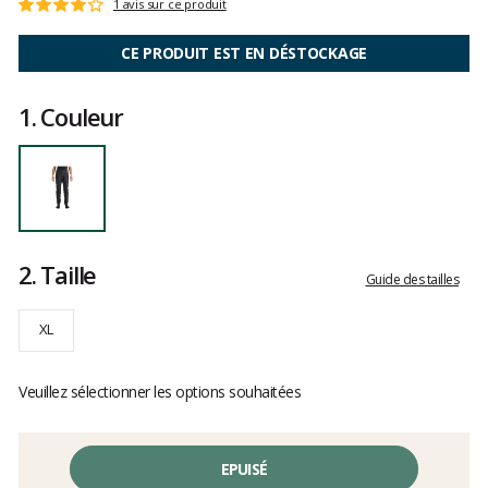
Les
1 avis sur ce produit
Note
avis
:
clients
4
CE PRODUIT EST EN DÉSTOCKAGE
sur
5
1.
Couleur
2.
Taille
Guide des tailles
XL
Veuillez sélectionner les options souhaitées
EPUISÉ