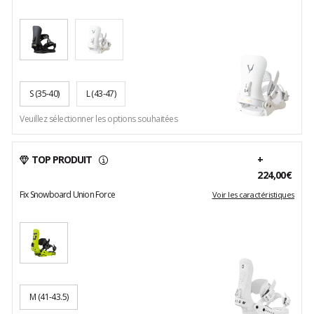
S
(35-40)
L
(43-47)
Veuillez sélectionner les options souhaitées
TOP PRODUIT
+
224,00€
Fix Snowboard Union Force
Voir les caractéristiques
M
(41-43.5)