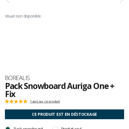
Visuel non disponible.
Marque
BOREALIS
Pack Snowboard Auriga One +
Fix
Les
1 avis sur ce produit
Note
avis
:
clients
5
CE PRODUIT EST EN DÉSTOCKAGE
sur
5
Pack snowboard
Produit seul