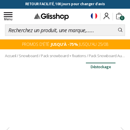
RETOUR FACILITÉ, 100 jours pour changer d'avis
Toggle
0
navigation
Menu
PROMOS D'ÉTÉ
JUSQU'À -75%
JUSQU'AU 25/08
Accueil
/
Snowboard
/
Pack snowboard + fixations
/
Pack Snowboard Auriga One + Fix
Déstockage