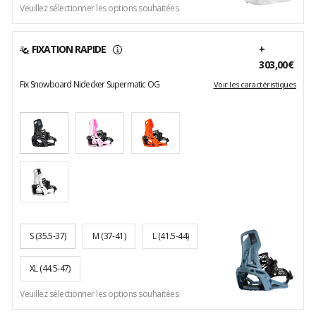
Veuillez sélectionner les options souhaitées
FIXATION RAPIDE
+
303,00€
Fix Snowboard Nidecker Supermatic OG
Voir les caractéristiques
S
(35.5-37)
M
(37-41)
L
(41.5-44)
XL
(44.5-47)
Veuillez sélectionner les options souhaitées