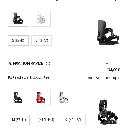
S
(35-40)
L
(43-47)
FIXATION RAPIDE
+
134,00€
Fix Snowboard Nidecker Fuse
Voir les caractéristiques
M
(37-41)
L
(41.5-44.5)
XL
(45-48.5)