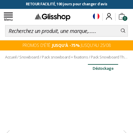
RETOUR FACILITÉ, 100 jours pour changer d'avis
Toggle
0
navigation
Menu
PROMOS D'ÉTÉ
JUSQU'À -75%
JUSQU'AU 25/08
Accueil
/
Snowboard
/
Pack snowboard + fixations
/
Pack Snowboard The Surfer + Fix
Déstockage