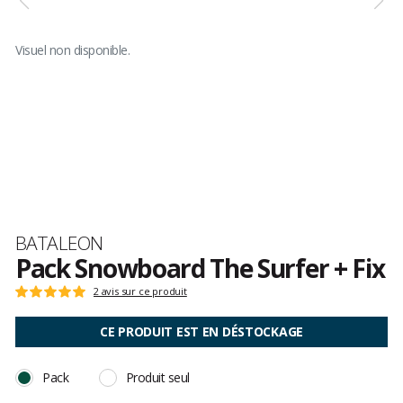
Visuel non disponible.
Marque
BATALEON
Pack Snowboard The Surfer + Fix
Les
2 avis sur ce produit
Note
avis
:
clients
5
CE PRODUIT EST EN DÉSTOCKAGE
sur
5
Pack
Produit seul