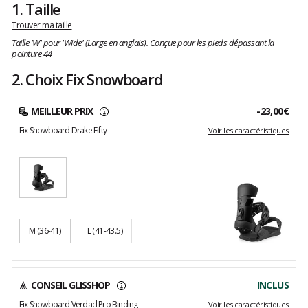
1.
Taille
Trouver ma taille
Taille 'W' pour 'Wide' (Large en anglais). Conçue pour les pieds dépassant la
pointure 44
2. Choix Fix Snowboard
MEILLEUR PRIX
-23,00€
Fix Snowboard Drake Fifty
Voir les caractéristiques
M
(36-41)
L
(41-43.5)
CONSEIL GLISSHOP
INCLUS
Fix Snowboard Verdad Pro Binding
Voir les caractéristiques