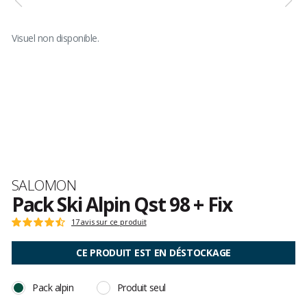
Visuel non disponible.
Marque
SALOMON
Pack Ski Alpin Qst 98 + Fix
Les
17 avis sur ce produit
Note
avis
:
clients
4.8
CE PRODUIT EST EN DÉSTOCKAGE
sur
5
Pack alpin
Produit seul