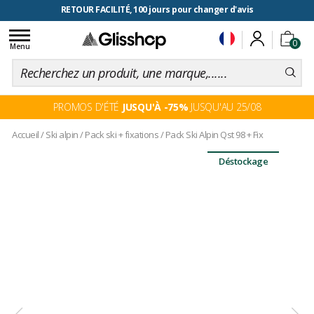
RETOUR FACILITÉ, 100 jours pour changer d'avis
Toggle
0
navigation
Menu
PROMOS D'ÉTÉ
JUSQU'À -75%
JUSQU'AU 25/08
Accueil
/
Ski alpin
/
Pack ski + fixations
/
Pack Ski Alpin Qst 98 + Fix
Déstockage