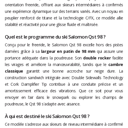
orientation freeride, offrant aux skieurs intermédiaires à confirmés
une expérience dynamique sur des terrains variés. Avec un noyau en
peuplier renforcé de titane et la technologie C/FX, ce modèle allie
stabilité et réactivité pour une glisse fluide et maîtrisée.
Quel est le programme du ski Salomon Qst 98 ?
Conçu pour le freeride, le Salomon Qst 98 excelle hors des pistes
damées grâce à sa
largeur en patin de 98 mm
qui assure une
portance adéquate dans la poudreuse. Son
double rocker
facilite
les virages et améliore la manœuvrabilité, tandis que le
cambre
classique
garantit une bonne accroche sur neige dure. La
construction sandwich intégrale avec Double Sidewalls Technology
et Cork Damplifier Tip contribue à une conduite précise et un
amortissement efficace des vibrations. Que ce soit pour vous
envoyer en l’air dans le snowpark ou explorer les champs de
poudreuse, le Qst 98 s'adapte avec aisance.
À qui est destiné le ski Salomon Qst 98 ?
Ce modèle s'adresse aux skieurs de niveau intermédiaire à confirmé