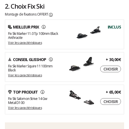
2. Choix Fix Ski
Montage de fixations OFFERT
MEILLEUR PRIX
INCLUS
Fix Ski Marker 11.0 Tp 100mm Black
Anthracite
Voir les caractéristiques
CONSEIL GLISSHOP
+
30,00€
Fix Ski Marker Squire 11 100mm
CHOISIR
Black
Voir les caractéristiques
TOP PRODUIT
+
65,00€
Fix Ski Salomon Strive 14 Gw
CHOISIR
Metal D100
Voir les caractéristiques