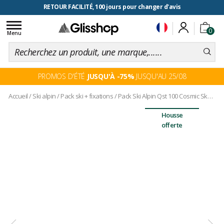
RETOUR FACILITÉ, 100 jours pour changer d'avis
Toggle
0
navigation
Menu
PROMOS D'ÉTÉ
JUSQU'À -75%
JUSQU'AU 25/08
Accueil
/
Ski alpin
/
Pack ski + fixations
/
Pack Ski Alpin Qst 100 Cosmic Sky + Fix
Housse
offerte