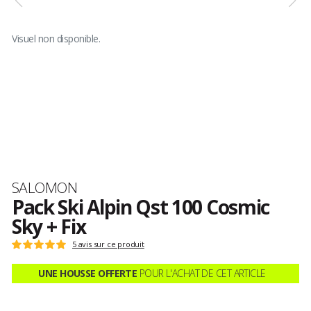
Visuel non disponible.
Marque
SALOMON
Pack Ski Alpin Qst 100 Cosmic
Sky + Fix
Les
5 avis sur ce produit
Note
avis
:
clients
UNE HOUSSE OFFERTE
POUR L'ACHAT DE CET ARTICLE
5
sur
5