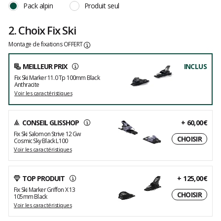
Pack alpin
Produit seul
2. Choix Fix Ski
Montage de fixations OFFERT
MEILLEUR PRIX
INCLUS
Fix Ski Marker 11.0 Tp 100mm Black
Anthracite
Voir les caractéristiques
CONSEIL GLISSHOP
+
60,00€
Fix Ski Salomon Strive 12 Gw
CHOISIR
Cosmic Sky Black L100
Voir les caractéristiques
TOP PRODUIT
+
125,00€
Fix Ski Marker Griffon X 13
CHOISIR
105mm Black
Voir les caractéristiques