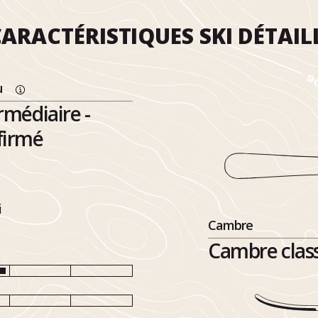
ARACTÉRISTIQUES SKI DÉTAIL
u
rmédiaire -
firmé
i
Cambre
Cambre class