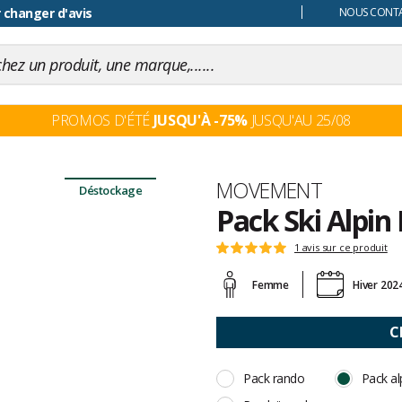
 changer d'avis
NOUS CONTAC
PROMOS D'ÉTÉ
JUSQU'À -75%
JUSQU'AU 25/08
Marque
MOVEMENT
Déstockage
Pack Ski Alpin 
Les
1 avis sur ce produit
Note
avis
:
clients
Femme
Hiver 202
5
sur
5
C
Pack rando
Pack al