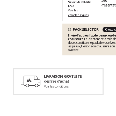
Strive 14 Gw Metal
D90
Voir les
caractéristiques
PACK SELECTOR
Créez v
Envie d’autres fix, de peaux ou de
chaussures ?
Sélectionnez la taille d
skis et constituez le pack de vos rêves
les peaux, fixations ou chaussures qui
plaisent !
LIVRAISON GRATUITE
dès 99€ d'achat
Voir les conditions