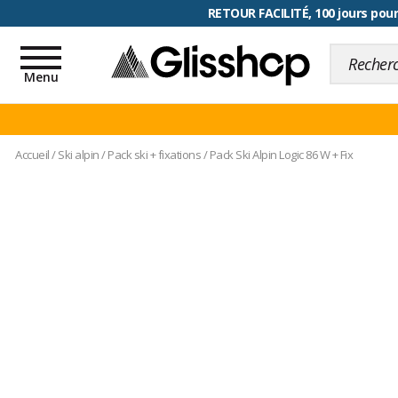
RETOUR FACILITÉ, 100 jours pour
Toggle
navigation
Menu
Accueil
/
Ski alpin
/
Pack ski + fixations
/
Pack Ski Alpin Logic 86 W + Fix