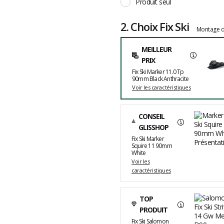
Produit seul
2. Choix Fix Ski
Montage d
MEILLEUR
PRIX
Fix Ski Marker 11.0 Tp
90mm Black Anthracite
Voir les caractéristiques
CONSEIL
GLISSHOP
Fix Ski Marker
Squire 11 90mm
White
Voir les
caractéristiques
TOP
PRODUIT
Fix Ski Salomon