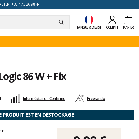
TER +33 4 73 26 98 47
LANGUE & DEVISE
COMPTE
PANIER
Logic 86 W + Fix
4
Intermédiaire - Confirmé
Freerando
E PRODUIT EST EN DÉSTOCKAGE
pin