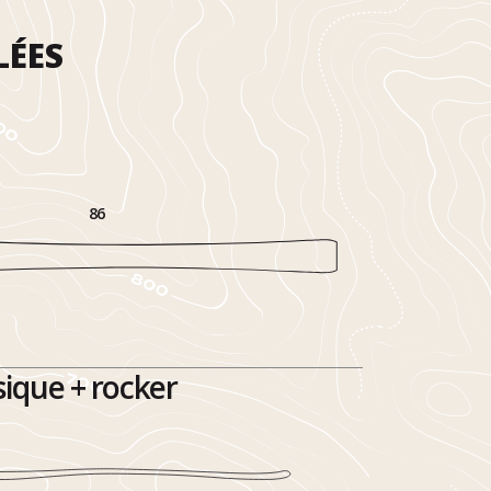
LÉES
86
ique + rocker