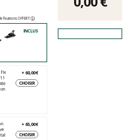
0,00
€
e fixations OFFERT
INCLUS
+
60,00€
CHOISIR
+
65,00€
CHOISIR