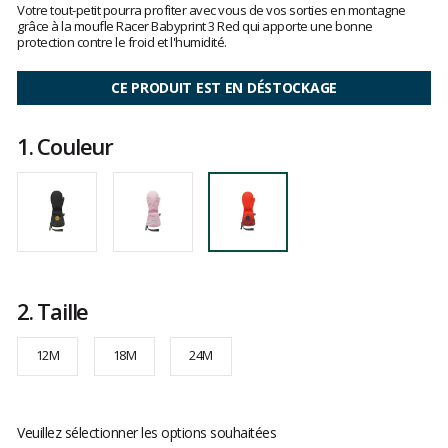
:
Votre tout-petit pourra profiter avec vous de vos sorties en montagne
clients
4
grâce à la moufle Racer Babyprint 3 Red qui apporte une bonne
sur
protection contre le froid et l'humidité.
5
CE PRODUIT EST EN DÉSTOCKAGE
1.
Couleur
2.
Taille
12M
18M
24M
Veuillez sélectionner les options souhaitées