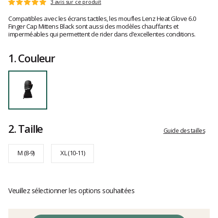
Les
3 avis sur ce produit
Note
avis
:
Compatibles avec les écrans tactiles, les moufles Lenz Heat Glove 6.0
clients
5
Finger Cap Mittens Black sont aussi des modèles chauffants et
sur
imperméables qui permettent de rider dans d’excellentes conditions.
5
1.
Couleur
2.
Taille
Guide des tailles
M (8-9)
XL (10-11)
Veuillez sélectionner les options souhaitées