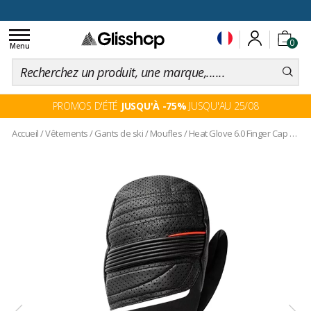
Toggle
0
navigation
Menu
PROMOS D'ÉTÉ
JUSQU'À -75%
JUSQU'AU 25/08
Accueil
/
Vêtements
/
Gants de ski
/
Moufles
/
Heat Glove 6.0 Finger Cap Mittens Black