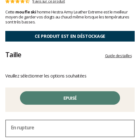
Les
9 avis sur ce produit
Note
avis
:
Cette
moufle ski
homme Hestra Army Leather Extreme est le meilleur
clients
4.7
moyen de garder vos doigts au chaud même lorsque les températures
sur
sont très basses.
5
CE PRODUIT EST EN DÉSTOCKAGE
Taille
Guide des tailles
Veuillez sélectionner les options souhaitées
EPUISÉ
En rupture