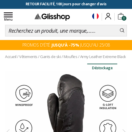
RETOUR FACILITÉ, 100 jours pour changer d'avis
Toggle
0
navigation
Menu
PROMOS D'ÉTÉ
JUSQU'À -75%
JUSQU'AU 25/08
Accueil
/
Vêtements
/
Gants de ski
/
Moufles
/
Army Leather Extreme Black
Déstockage