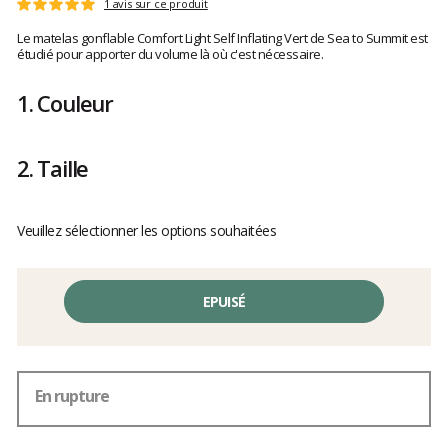
Les
1 avis sur ce produit
Note
avis
:
Le matelas gonflable Comfort Light Self Inflating Vert de Sea to Summit est
clients
5
étudié pour apporter du volume là où c'est nécessaire.
sur
5
1.
Couleur
2.
Taille
Veuillez sélectionner les options souhaitées
EPUISÉ
En rupture