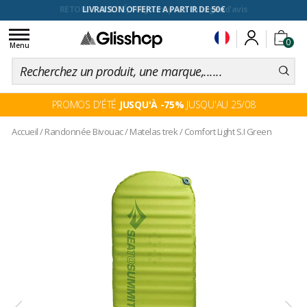
RETOUR FACILITÉ, 100 jours pour changer d'avis
Toggle
0
navigation
Menu
PROMOS D'ÉTÉ
JUSQU'À -75%
JUSQU'AU 25/08
Accueil
/
Randonnée Bivouac
/
Matelas trek
/
Comfort Light S.I Green