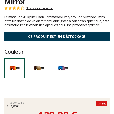
Mirror
Les
3 avis sur ce produit
Note
avis
:
Le masque ski Skyline Black Chromapop Everyday Red Mirror de Smith
clients
4.6
offre un champ de vision remarquable grâce à son écran sphérique, doté
sur
des meilleures technologies optiques pour une protection optimale.
5
CE PRODUIT EST EN DÉSTOCKAGE
Couleur
Prix conseillé
-29%
184,90 €