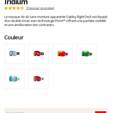
Iridium
Les
37 avis sur ce produit
Note
avis
:
Le masque de ski sans monture apparente Oakley Flight Deck est équipé
clients
4.7
d’un double écran avec technologie Prizm™ offrant une parfaite visibilité
sur
et une amélioration des contrastes.
5
Couleur
Prix conseillé