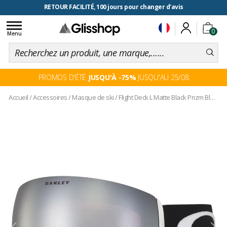
RETOUR FACILITÉ, 100 jours pour changer d'avis
Toggle
0
navigation
Menu
PROMOS D'ÉTÉ
JUSQU'À -75%
JUSQU'AU 25/08
Accueil
/
Accessoires
/
Masque de ski
/
Flight Deck L Matte Black Prizm Black Iridium