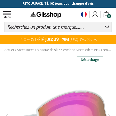
RETOUR FACILITÉ, 100 jours pour changer d'avis
Toggle
0
navigation
Menu
PROMOS D'ÉTÉ
JUSQU'À -75%
JUSQU'AU 25/08
Accueil
/
Accessoires
/
Masque de ski
/
Kleveland Matte White Pink Chrome
Déstockage