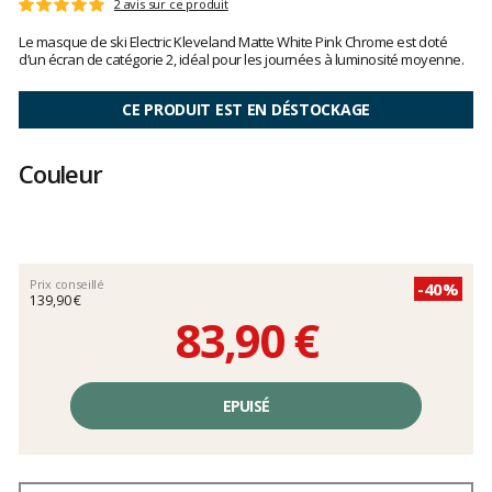
Les
2 avis sur ce produit
Note
avis
:
Le masque de ski Electric Kleveland Matte White Pink Chrome est doté
clients
5
d’un écran de catégorie 2, idéal pour les journées à luminosité moyenne.
sur
5
CE PRODUIT EST EN DÉSTOCKAGE
Couleur
Prix conseillé
-40%
139,90 €
83,90 €
Prix
unitaire,
EPUISÉ
hors
frais