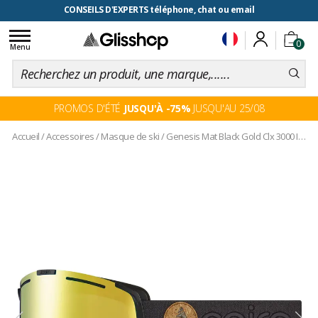
CONSEILS D'EXPERTS téléphone, chat ou email
Toggle
0
navigation
Menu
PROMOS D'ÉTÉ
JUSQU'À -75%
JUSQU'AU 25/08
Accueil
/
Accessoires
/
Masque de ski
/
Genesis Mat Black Gold Clx 3000 Ium