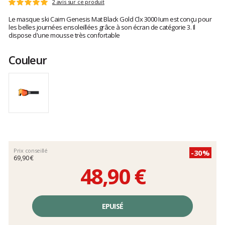
Les
2 avis sur ce produit
Note
avis
:
Le masque ski Cairn Genesis Mat Black Gold Clx 3000 Ium est conçu pour
clients
5
les belles journées ensoleillées grâce à son écran de catégorie 3. Il
sur
dispose d'une mousse très confortable
5
Couleur
Prix conseillé
-30%
69,90 €
48,90 €
Prix
unitaire,
EPUISÉ
hors
frais