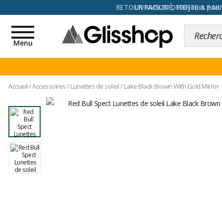
RETOUR FACILITÉ, 100 jours pour
Toggle
navigation
Menu
Accueil
/
Accessoires
/
Lunettes de soleil
/
Lake Black Brown With Gold Mirror