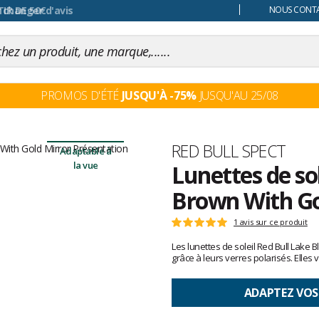
 changer d'avis
NOUS CONTAC
PROMOS D'ÉTÉ
JUSQU'À -75%
JUSQU'AU 25/08
Marque
RED BULL SPECT
Adaptable à
la vue
Lunettes de sol
Brown With Go
Les
1 avis sur ce produit
Note
avis
:
Les lunettes de soleil Red Bull Lake
clients
5
grâce à leurs verres polarisés. Elles
sur
5
ADAPTEZ VOS