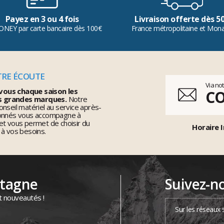
Payez en 3 ou 4 fois
Livraison offerte dès 5
ONEY par carte bancaire dès 100€
France métropolitaine et Mon
TRE ÉCOUTE
Via no
vous chaque saison les
C
s grandes marques.
Notre
nseil matériel au service après-
ionnés vous accompagne à
et vous permet de choisir du
Horaire I
 à vos besoins.
ntagne
Suivez-n
t nouveautés !
Sur les réseaux 