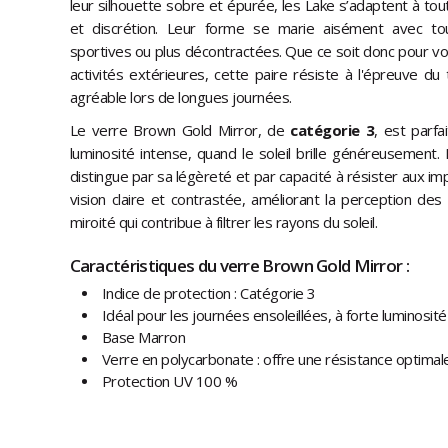
leur silhouette sobre et épurée, les Lake s’adaptent à tout
et discrétion. Leur forme se marie aisément avec tou
sportives ou plus décontractées. Que ce soit donc pour v
activités extérieures, cette paire résiste à l'épreuve d
agréable lors de longues journées.
Le verre Brown Gold Mirror, de
catégorie 3
, est parf
luminosité intense, quand le soleil brille généreusement
distingue par sa légèreté et par capacité à résister aux i
vision claire et contrastée, améliorant la perception des 
miroité qui contribue à filtrer les rayons du soleil.
Caractéristiques du verre Brown Gold Mirror :
Indice de protection : Catégorie 3
Idéal pour les journées ensoleillées, à forte luminosité
Base Marron
Verre en polycarbonate : offre une résistance optimal
Protection UV 100 %