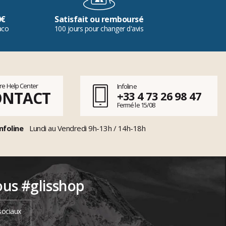
0€
Satisfait ou remboursé
aco
100 jours pour changer d'avis
tre Help Center
Infoline
ONTACT
+33 4 73 26 98 47
Fermé le 15/08
nfoline
Lundi au Vendredi 9h-13h / 14h-18h
ous #glisshop
sociaux