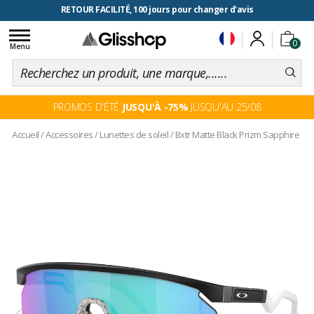
RETOUR FACILITÉ, 100 jours pour changer d'avis
Toggle
0
navigation
Menu
PROMOS D'ÉTÉ
JUSQU'À -75%
JUSQU'AU 25/08
Accueil
/
Accessoires
/
Lunettes de soleil
/
Bxtr Matte Black Prizm Sapphire