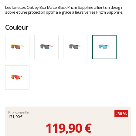
Les
avis
Les lunettes Oakley Bxtr Matte Black Prizm Sapphire allient un design
clients
sobre et une protection optimale grâce à leurs verres Prizm Sapphire.
Couleur
Prix conseillé
-30%
171,90 €
119,90 €