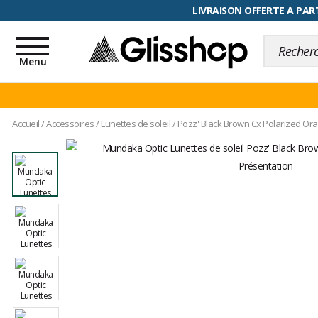
RETOUR FACILITÉ, 100 jours pour
Toggle
navigation
Menu
Accueil
/
Accessoires
/
Lunettes de soleil
/
Pozz' Black Brown Cx Polarized Or