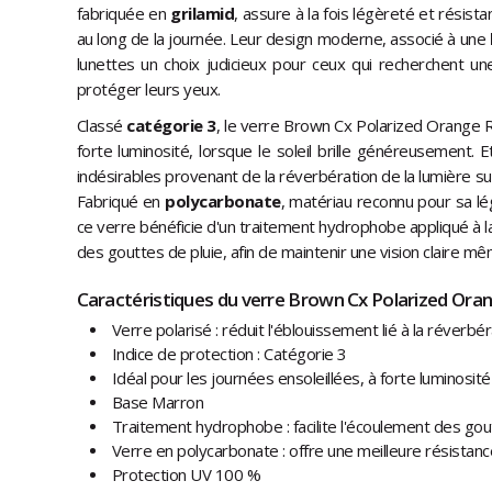
fabriquée en
grilamid
, assure à la fois légèreté et résista
au long de la journée. Leur design moderne, associé à une
lunettes un choix judicieux pour ceux qui recherchent un
protéger leurs yeux.
Classé
catégorie 3
, le verre Brown Cx Polarized Orange R
forte luminosité, lorsque le soleil brille généreusement. 
indésirables provenant de la réverbération de la lumière sur l'
Fabriqué en
polycarbonate
, matériau reconnu pour sa lé
ce verre bénéficie d'un traitement hydrophobe appliqué à la
des gouttes de pluie, afin de maintenir une vision claire même
Caractéristiques du verre Brown Cx Polarized Oran
Verre polarisé : réduit l'éblouissement lié à la réverbéra
Indice de protection : Catégorie 3
Idéal pour les journées ensoleillées, à forte luminosité
Base Marron
Traitement hydrophobe : facilite l'écoulement des gou
Verre en polycarbonate : offre une meilleure résistan
Protection UV 100 %