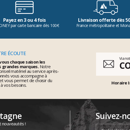
Payez en 3 ou 4 fois
Livraison offerte dès 5
ONEY par carte bancaire dès 100€
France métropolitaine et Mon
TRE ÉCOUTE
Via no
vous chaque saison les
C
s grandes marques.
Notre
nseil matériel au service après-
ionnés vous accompagne à
et vous permet de choisir du
Horaire I
 à vos besoins.
ntagne
Suivez-n
t nouveautés !