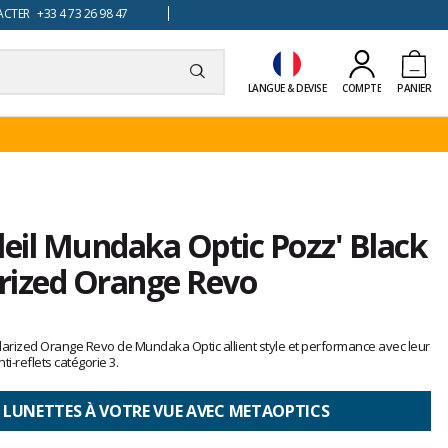
TER +33 4 73 26 98 47
LANGUE & DEVISE
COMPTE
PANIER
leil Mundaka Optic Pozz' Black
rized Orange Revo
larized Orange Revo de Mundaka Optic allient style et performance avec leur
i-reflets catégorie 3.
 LUNETTES À VOTRE VUE AVEC METAOPTICS