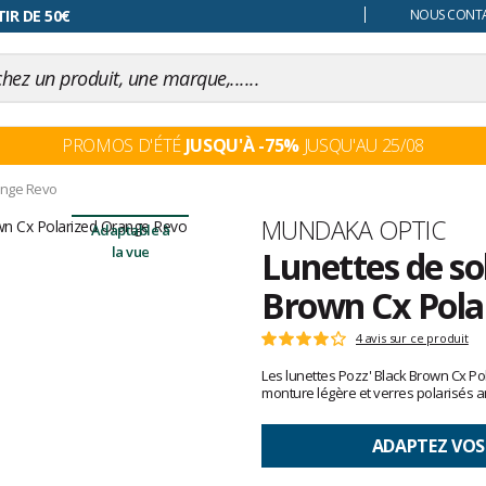
 changer d'avis
NOUS CONTAC
PROMOS D'ÉTÉ
JUSQU'À -75%
JUSQU'AU 25/08
ange Revo
Marque
MUNDAKA OPTIC
Adaptable à
la vue
Lunettes de so
Brown Cx Pola
Les
4 avis sur ce produit
Note
avis
:
Les lunettes Pozz' Black Brown Cx Po
clients
4
monture légère et verres polarisés ant
sur
5
ADAPTEZ VOS