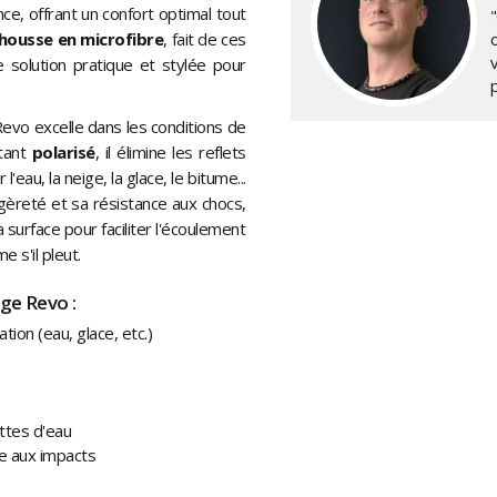
nce, offrant un confort optimal tout
"
housse en microfibre
, fait de ces
e solution pratique et stylée pour
evo excelle dans les conditions de
Etant
polarisé
, il élimine les reflets
eau, la neige, la glace, le bitume...
gèreté et sa résistance aux chocs,
 surface pour faciliter l'écoulement
 s'il pleut.
ge Revo :
tion (eau, glace, etc.)
ttes d'eau
ce aux impacts