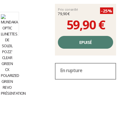
Prix conseillé
-25%
79,90 €
59,90 €
Prix
unitaire,
EPUISÉ
hors
frais
En rupture